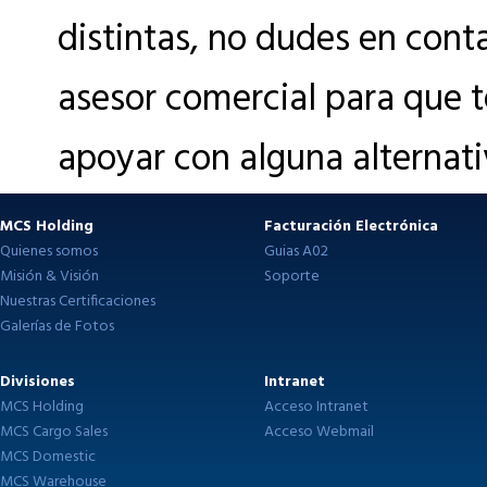
distintas, no dudes en cont
asesor comercial para que
apoyar con alguna alternati
MCS Holding
Facturación Electrónica
Quienes somos
Guias A02
Misión & Visión
Soporte
Nuestras Certificaciones
Galerías de Fotos
Divisiones
Intranet
MCS Holding
Acceso Intranet
MCS Cargo Sales
Acceso Webmail
MCS Domestic
MCS Warehouse