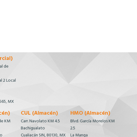
cial)
al de
l 2 Local
565, MX
cén)
CUL (Almacén)
HMO (Almacén)
de KM
Carr. Navolato KM 4.5
Blvd. García Morelos KM
Bachigualato
2.5
lo
Cualiacán SIN, 80130, MX
La Manga