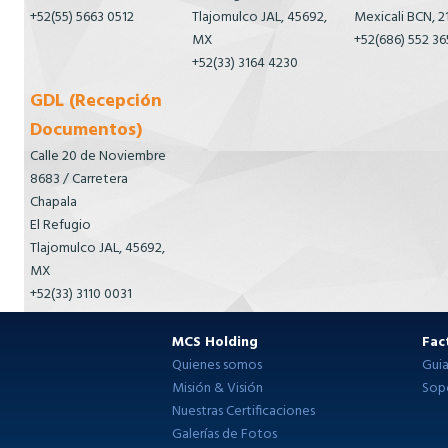
+52(55) 5663 0512
Tlajomulco JAL, 45692,
Mexicali BCN, 
MX
+52(686) 552 36
+52(33) 3164 4230
GDL (Recepción
Documentos)
Calle 20 de Noviembre
8683 / Carretera
Chapala
El Refugio
Tlajomulco JAL, 45692,
MX
+52(33) 3110 0031
MCS Holding
Fac
Quienes somos
Gui
Misión & Visión
Sop
Nuestras Certificaciones
Galerías de Fotos