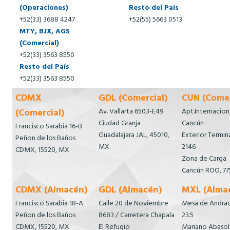
(Operaciones)
Resto del País
+52(33) 3688 4247
+52(55) 5663 0513
MTY, BJX, AGS
(Comercial)
+52(33) 3563 8550
Resto del País
+52(33) 3563 8550
CDMX
GDL (Comercial)
CUN (Comer
(Comercial)
Av. Vallarta 6503-E49
Apt.Internacion
Ciudad Granja
Cancún
Francisco Sarabia 16-B
Guadalajara JAL, 45010,
Exterior Termina
Peñon de los Baños
MX
2146
CDMX, 15520, MX
Zona de Carga
Cancún ROO, 77
CDMX (Almacén)
GDL (Almacén)
MXL (Alma
Francisco Sarabia 18-A
Calle 20 de Noviembre
Mesa de Andra
Peñon de los Baños
8683 / Carretera Chapala
23.5
CDMX, 15520, MX
El Refugio
Mariano Abaso