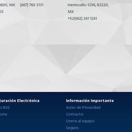
21600, MX
(667) 760 3131
Hermosillo SON, 83220,
55
MX
+52(662) 261 1261
turación Electrónica
Información Importante
as A02
Aviso de Privacidad
orte
Contacto
Unete al equipo
Seguro