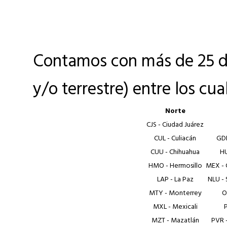
Contamos con más de 25 de
y/o terrestre) entre los cu
Norte
CJS - Ciudad Juárez
CUL - Culiacán
GDL
CUU - Chihuahua
HU
HMO - Hermosillo
MEX - 
LAP - La Paz
NLU - 
MTY - Monterrey
O
MXL - Mexicali
MZT - Mazatlán
PVR -