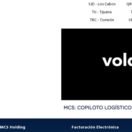
SJD - Los Cabos
QR
TIJ - Tijuana
TRC - Torreón
V
MCS Holding
Facturación Electrónica